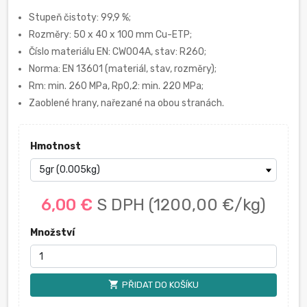
Stupeň čistoty: 99,9 %;
Rozměry: 50 x 40 x 100 mm Cu-ETP;
Číslo materiálu EN: CW004A, stav: R260;
Norma: EN 13601 (materiál, stav, rozměry);
Rm: min. 260 MPa, Rp0,2: min. 220 MPa;
Zaoblené hrany, nařezané na obou stranách.
Hmotnost
6,00 €
S DPH
(1200,00 €/kg)
Množství
shopping_cart
PŘIDAT DO KOŠÍKU