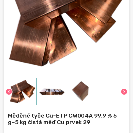
chevron_left
chevron_right
Měděné tyče Cu-ETP CW004A 99,9 % 5
g–5 kg čistá měď Cu prvek 29