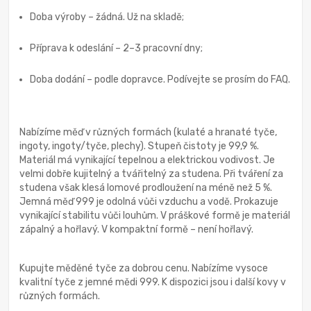
Doba výroby – žádná. Už na skladě;
Příprava k odeslání – 2–3 pracovní dny;
Doba dodání – podle dopravce. Podívejte se prosím do FAQ.
Nabízíme měď v různých formách (kulaté a hranaté tyče,
ingoty, ingoty/tyče, plechy). Stupeň čistoty je 99,9 %.
Materiál má vynikající tepelnou a elektrickou vodivost. Je
velmi dobře kujitelný a tvářitelný za studena. Při tváření za
studena však klesá lomové prodloužení na méně než 5 %.
Jemná měď 999 je odolná vůči vzduchu a vodě. Prokazuje
vynikající stabilitu vůči louhům. V práškové formě je materiál
zápalný a hořlavý. V kompaktní formě – není hořlavý.
Kupujte měděné tyče za dobrou cenu. Nabízíme vysoce
kvalitní tyče z jemné mědi 999. K dispozici jsou i další kovy v
různých formách.