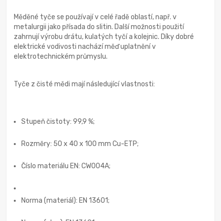
Měděné tyče se používají v celé řadě oblastí, např. v
metalurgii jako přísada do slitin. Další možnosti použití
zahrnují výrobu drátu, kulatých tyčí a kolejnic. Díky dobré
elektrické vodivosti nachází měď uplatnění v
elektrotechnickém průmyslu.
Tyče z čisté mědi mají následující vlastnosti:
Stupeň čistoty: 99,9 %;
Rozměry: 50 x 40 x 100 mm Cu-ETP;
Číslo materiálu EN: CW004A;
Norma (materiál): EN 13601;