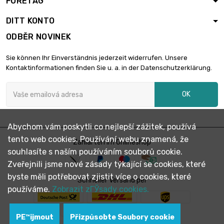
FÖRETAG
DITT KONTO
ODBĚR NOVINEK
Sie können Ihr Einverständnis jederzeit widerrufen. Unsere
Kontaktinformationen finden Sie u. a. in der Datenschutzerklärung.
OK
Abychom vám poskytli co nejlepší zážitek, používá
tento web cookies. Používání webu znamená, že
Zahlarten im Onlineshop
souhlasíte s naším používáním souborů cookie.
Zveřejnili jsme nové zásady týkající se cookies, které
byste měli potřebovat zjistit více o cookies, které
Schneller Versand per
používáme.
Zobrazit zГЎsady cookies.
PЕ™ijmout
Přizpůsobte Soubory cookie