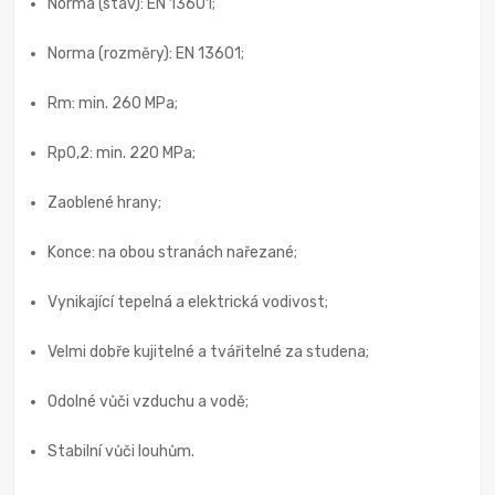
Norma (stav): EN 13601;
Norma (rozměry): EN 13601;
Rm: min. 260 MPa;
Rp0,2: min. 220 MPa;
Zaoblené hrany;
Konce: na obou stranách nařezané;
Vynikající tepelná a elektrická vodivost;
Velmi dobře kujitelné a tvářitelné za studena;
Odolné vůči vzduchu a vodě;
Stabilní vůči louhům.