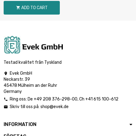
(0.5kg)
ADD TO CART

Hmotnost : 1000gr

49,83 €
(1kg)
Hmotnost : 2000gr

99,64 €
(2kg)
Testad kvalitet från Tyskland
Evek GmbH

Neckarstr. 39
Hmotnost : 2500gr

239,16 €
45478 Mülheim an der Ruhr
(2.5kg)
Germany
Ring oss:
De
+49 208 376-298-00
, Ch
+41 615 100-612

Skriv till oss på:
shop@evek.de

Hmotnost : 5000gr

239,16 €
(5kg)
INFORMATION