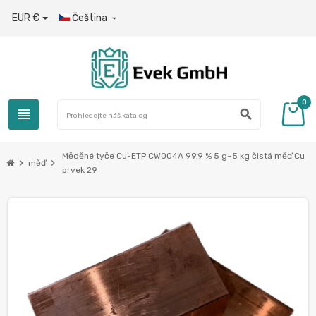
EUR €
Čeština

0
view_headline
search
Měděné tyče Cu-ETP CW004A 99,9 % 5 g–5 kg čistá měď Cu
chevron_right
chevron_right
měď
prvek 29