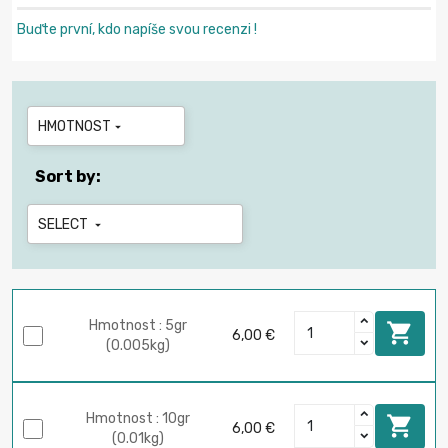
Buďte první, kdo napíše svou recenzi !
HMOTNOST

Sort by:
SELECT

Hmotnost : 5gr

6,00 €
(0.005kg)
Hmotnost : 10gr

6,00 €
(0.01kg)