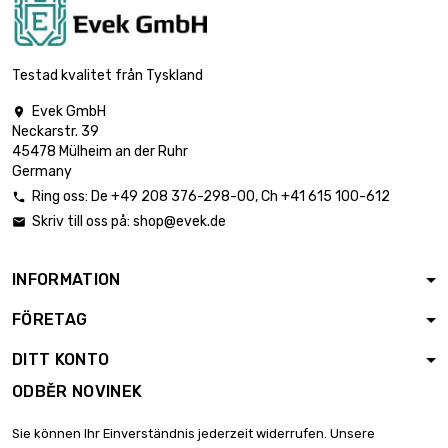
délka : 500 Meter

491,05 €
průměr : 0.5mm
Testad kvalitet från Tyskland
Evek GmbH

Neckarstr. 39
délka : 1 Meter

6,69 €
45478 Mülheim an der Ruhr
průměr : 0.8mm
Germany
Ring oss:
De
+49 208 376-298-00
, Ch
+41 615 100-612

Skriv till oss på:
shop@evek.de

délka : 2 Meter

10,70 €
průměr : 0.8mm
INFORMATION
FÖRETAG
délka : 5 Meter

21,39 €
průměr : 0.8mm
DITT KONTO
ODBĚR NOVINEK
délka : 10 Meter

37,45 €
Sie können Ihr Einverständnis jederzeit widerrufen. Unsere
průměr : 0.8mm