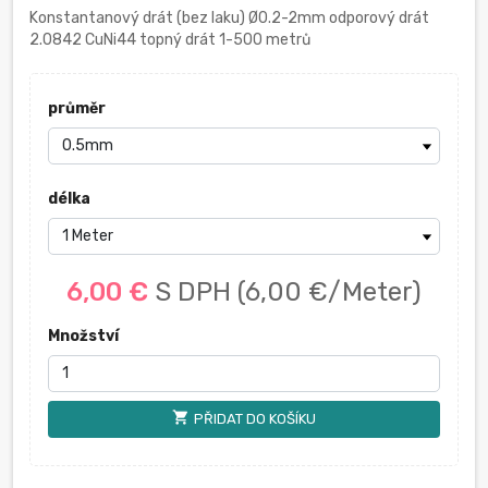
Konstantanový drát (bez laku) Ø0.2-2mm odporový drát
2.0842 CuNi44 topný drát 1-500 metrů
průměr
délka
6,00 €
S DPH
(6,00 €/Meter)
Množství
shopping_cart
PŘIDAT DO KOŠÍKU