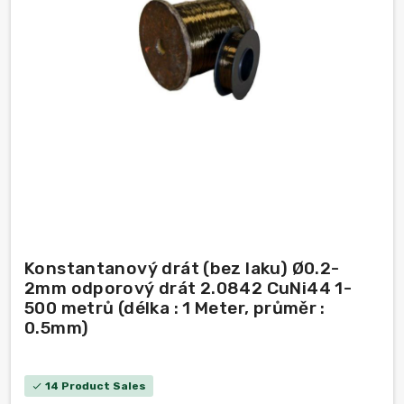
Konstantanový drát (bez laku) Ø0.2-
2mm odporový drát 2.0842 CuNi44 1-
500 metrů (délka : 1 Meter, průměr :
0.5mm)
14 Product Sales
check