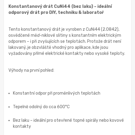
Konstantanový drát CuNi44 (bez laku) – ideální
odporový drát pro DIY, techniku & laboratoř
Tento konstantanový drát je vyroben z CuNi44 (2.0842),
osvědčené měď-niklové slitiny s konstantním elektrickým
odporem – i při zvyšujících se teplotách. Protože drát není
lakovaný, je obzvláště vhodný pro aplikace, kde jsou
vyžadovány přímé elektrické kontakty nebo vysoké teploty.
Výhody na první pohled:
Konstantní odpor při proměnlivých teplotách
Tepelně odolný do cca 600°C
Bez laku – ideální pro otevřené topné spirály nebo kovové
kontakty