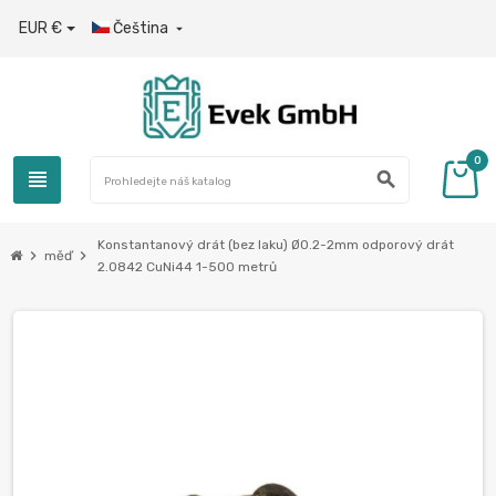
EUR €
Čeština

0
view_headline
search
Konstantanový drát (bez laku) Ø0.2-2mm odporový drát
chevron_right
chevron_right
měď
2.0842 CuNi44 1-500 metrů