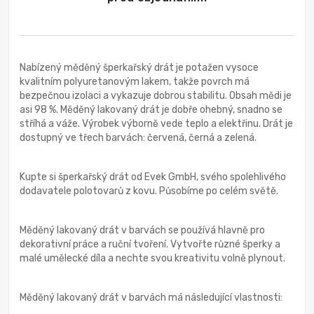
Nabízený měděný šperkařský drát je potažen vysoce
kvalitním polyuretanovým lakem, takže povrch má
bezpečnou izolaci a vykazuje dobrou stabilitu. Obsah mědi je
asi 98 %. Měděný lakovaný drát je dobře ohebný, snadno se
stříhá a váže. Výrobek výborně vede teplo a elektřinu. Drát je
dostupný ve třech barvách: červená, černá a zelená.
Kupte si šperkařský drát od Evek GmbH, svého spolehlivého
dodavatele polotovarů z kovu. Působíme po celém světě.
Měděný lakovaný drát v barvách se používá hlavně pro
dekorativní práce a ruční tvoření. Vytvořte různé šperky a
malé umělecké díla a nechte svou kreativitu volně plynout.
Měděný lakovaný drát v barvách má následující vlastnosti: