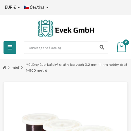
EUR €
Čeština

0
view_headline
search
Měděný šperkařský drát v barvách 0,2 mm-1 mm hobby drát
chevron_right
chevron_right
měď
1-500 metrů