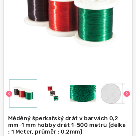
chevron_left
chevron_right
Měděný šperkařský drát v barvách 0,2
mm-1 mm hobby drát 1-500 metrů (délka
: 1 Meter, průměr : 0.2mm)