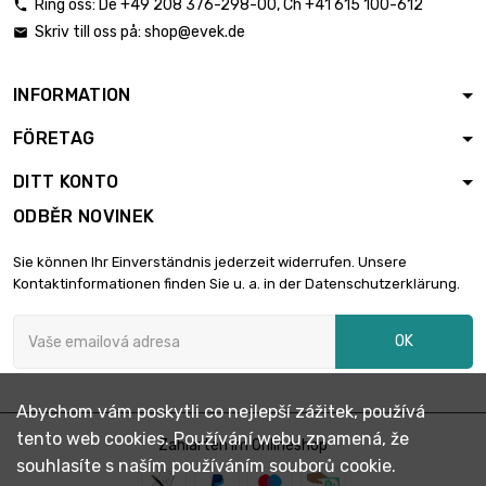
Ring oss:
De
+49 208 376-298-00
, Ch
+41 615 100-612

délka : 2 Meter
Skriv till oss på:
shop@evek.de


průměr : 0.2mm
6,00 €
barva : grün
INFORMATION
délka : 5 Meter
FÖRETAG

průměr : 0.2mm
6,00 €
barva : grün
DITT KONTO
ODBĚR NOVINEK
délka : 10 Meter

průměr : 0.2mm
6,00 €
Sie können Ihr Einverständnis jederzeit widerrufen. Unsere
barva : grün
Kontaktinformationen finden Sie u. a. in der Datenschutzerklärung.
délka : 25 Meter
OK

průměr : 0.2mm
6,06 €
barva : grün
Abychom vám poskytli co nejlepší zážitek, používá
délka : 50 Meter
tento web cookies. Používání webu znamená, že
Zahlarten im Onlineshop

průměr : 0.2mm
12,12 €
souhlasíte s naším používáním souborů cookie.
barva : grün