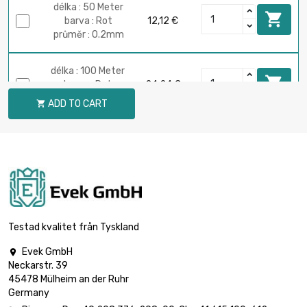
délka : 50 Meter

barva : Rot
12,12 €
průměr : 0.2mm
délka : 100 Meter

barva : Rot
24,24 €
průměr : 0.2mm
ADD TO CART

délka : 250 Meter

barva : Rot
60,60 €
průměr : 0.2mm
délka : 500 Meter

barva : Rot
121,17 €
průměr : 0.2mm
Testad kvalitet från Tyskland
Evek GmbH

délka : 1 Meter
Neckarstr. 39

průměr : 0.2mm
6,00 €
45478 Mülheim an der Ruhr
barva : grün
Germany