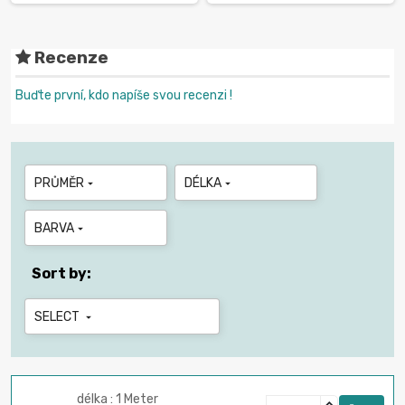
Recenze
Buďte první, kdo napíše svou recenzi !
PRŮMĚR
DÉLKA


BARVA

Sort by:
SELECT

délka : 1 Meter