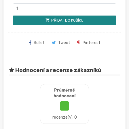
shopping_cart
PŘIDAT DO KOŠÍKU
Sdílet
Tweet
Pinterest
Hodnocení a recenze zákazníků
Průměrné
hodnocení
recenze(y): 0