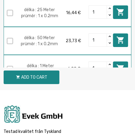
délka : 25 Meter

16,44 €
průměr : 1 x 0.2mm
délka : 50 Meter

23,73 €
průměr : 1 x 0.2mm
délka : 1 Meter

6,00 €
průměr : 2 x 0.2mm
ADD TO CART

délka : 2 Meter

6,00 €
průměr : 2 x 0.2mm
délka : 5 Meter

12,44 €
průměr : 2 x 0.2mm
Testad kvalitet från Tyskland