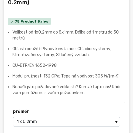
0.2mm)
75 Product Sales
check
Velikost od 1x0.2mm do 8х1mm. Délka od 1 metru do 50
metrů.
Oblasti použití: Plynové instalace; Chladicí systémy;
Klimatizační systémy; Stlačený vzduch.
CU-ETP/EN 1652-1998.
Modul pružnosti 132 GPa; Tepelná vodivost 305 W/(m·K).
Nenašli jste požadované velikosti? Kontaktujte nás! Rádi
vám pomůžeme s vaším požadavkem.
průměr