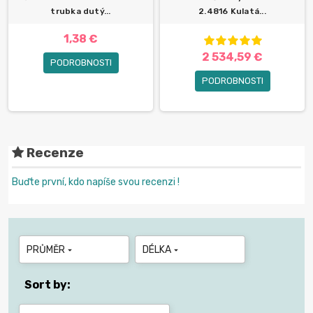
trubka dutý...
2.4816 Kulatá...
1,38 €
2 534,59 €
PODROBNOSTI
PODROBNOSTI
Recenze
Buďte první, kdo napíše svou recenzi !
PRŮMĚR
DÉLKA


Sort by: