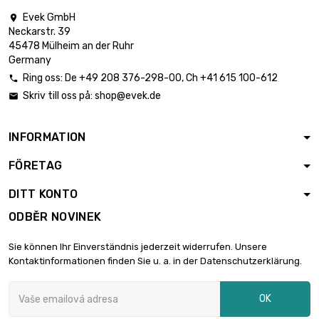
Evek GmbH

Neckarstr. 39
délka : 10 Meter

15,72 €
45478 Mülheim an der Ruhr
průměr : 2 x 0.2mm
Germany
Ring oss:
De
+49 208 376-298-00
, Ch
+41 615 100-612

Skriv till oss på:
shop@evek.de

délka : 25 Meter

25,57 €
průměr : 2 x 0.2mm
INFORMATION
FÖRETAG
délka : 50 Meter

41,97 €
průměr : 2 x 0.2mm
DITT KONTO
ODBĚR NOVINEK
délka : 1 Meter

6,00 €
Sie können Ihr Einverständnis jederzeit widerrufen. Unsere
průměr : 2 x 0.5mm
Kontaktinformationen finden Sie u. a. in der Datenschutzerklärung.
OK
délka : 2 Meter

6,00 €
průměr : 2 x 0.5mm