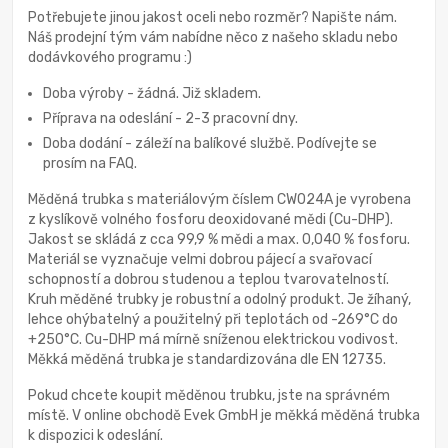
Potřebujete jinou jakost oceli nebo rozměr? Napište nám.
Náš prodejní tým vám nabídne něco z našeho skladu nebo
dodávkového programu :)
Doba výroby - žádná. Již skladem.
Příprava na odeslání - 2-3 pracovní dny.
Doba dodání - záleží na balíkové službě. Podívejte se
prosím na FAQ.
Měděná trubka s materiálovým číslem CW024A je vyrobena
z kyslíkově volného fosforu deoxidované mědi (Cu-DHP).
Jakost se skládá z cca 99,9 % mědi a max. 0,040 % fosforu.
Materiál se vyznačuje velmi dobrou pájecí a svařovací
schopností a dobrou studenou a teplou tvarovatelností.
Kruh měděné trubky je robustní a odolný produkt. Je žíhaný,
lehce ohýbatelný a použitelný při teplotách od -269°C do
+250°C. Cu-DHP má mírně sníženou elektrickou vodivost.
Měkká měděná trubka je standardizována dle EN 12735.
Pokud chcete koupit měděnou trubku, jste na správném
místě. V online obchodě Evek GmbH je měkká měděná trubka
k dispozici k odeslání.