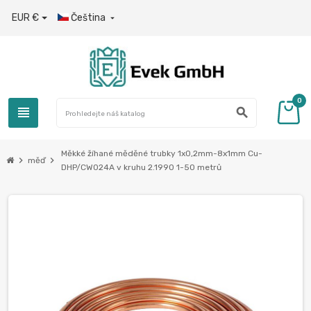
EUR €
Čeština

0
view_headline
search
Měkké žíhané měděné trubky 1х0,2mm-8х1mm Cu-
chevron_right
chevron_right
měď
DHP/CW024A v kruhu 2.1990 1-50 metrů