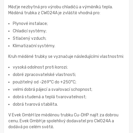
Měď je nezbytná pro výrobu chladičů a výměníků tepla.
Měděná trubka z CW024A je zvláště vhodná pro:
Plynové instalace;
Chladicí systémy;
Stlačený vzduch;
Klimatizační systémy.
Kruh měděné trubky se vyznačuje následujícími vlastnostmi:
vysoká odolnost proti korozi;
dobré zpracovatelské vlastnosti;
použitelný od -269°C do +250°C;
velmi dobrá pájecí a svařovací schopnost;
dobrá studená a teplá tvarovatelnost;
dobrá tvarová stabilita.
V Evek GmbH lze měděnou trubku Cu-DHP najít za dobrou
cenu. Evek GmbH je spolehlivý dodavatel pro CW024A a
dodává po celém světě.