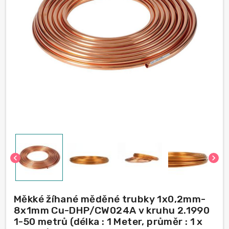
chevron_left
chevron_right
Měkké žíhané měděné trubky 1х0,2mm-
8х1mm Cu-DHP/CW024A v kruhu 2.1990
1-50 metrů (délka : 1 Meter, průměr : 1 x