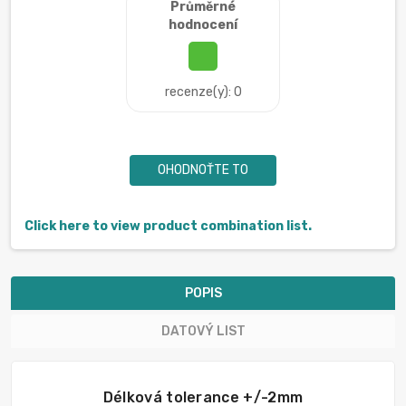
Průměrné
hodnocení
recenze(y): 0
OHODNOŤTE TO
Click here to view product combination list.
POPIS
DATOVÝ LIST
Délková tolerance +/-2mm