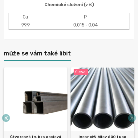
Chemické složení
(v %)
Cu
P
99.9
0.015 - 0.04
může se vám také libit
Sleva!
Čtvercová trubka ocelová
Inconel® Alloy 600 tube