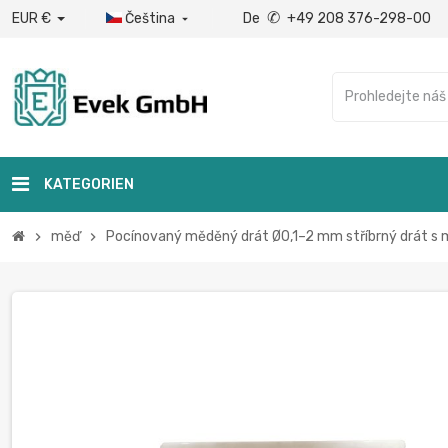
✆
EUR €
Čeština
De
+49 208 376-298-00

KATEGORIEN
měď
Pocínovaný měděný drát Ø0,1–2 mm stříbrný drát s
chevron_right
chevron_right