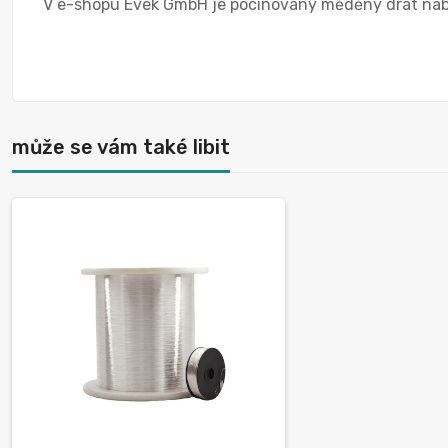
V e-shopu Evek GmbH je pocínovaný měděný drát nabí
může se vám také libit