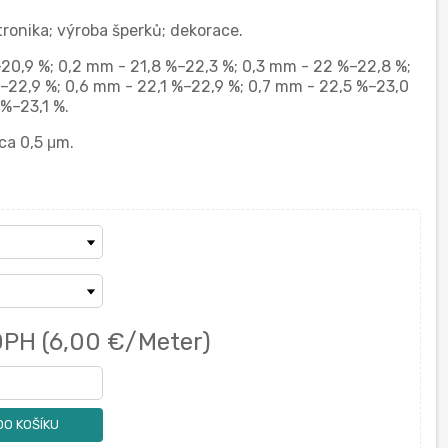
tronika; výroba šperků; dekorace.
%–20,9 %; 0,2 mm - 21,8 %–22,3 %; 0,3 mm - 22 %–22,8 %;
–22,9 %; 0,6 mm - 22,1 %–22,9 %; 0,7 mm - 22,5 %–23,0
 %–23,1 %.
cca 0,5 μm.
DPH
(6,00 €/Meter)
DO KOŠÍKU