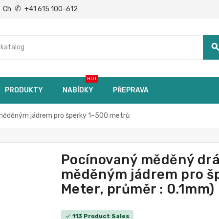
✆
Ch
+41 615 100-612
searc
HOT
PRODUKTY
NABÍDKY
PŘEPRAVA
 měděným jádrem pro šperky 1–500 metrů
Pocínovaný měděný drát
měděným jádrem pro špe
Meter, průměr : 0.1mm)
113 Product Sales
check