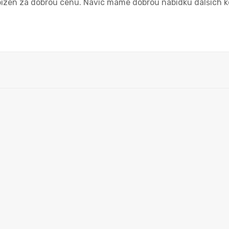
zen za dobrou cenu. Navíc máme dobrou nabídku dalších k