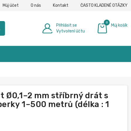
Můj účet
O nás
Kontakt
ČASTO KLADENÉ OTÁZKY
0
Přihlásit se
Můj košík
h
Vytvoření účtu
0,00 €
 Ø0,1–2 mm stříbrný drát s
rky 1–500 metrů (délka : 1