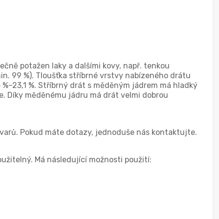
ečně potažen laky a dalšími kovy, např. tenkou
in. 99 %). Tloušťka stříbrné vrstvy nabízeného drátu
2,5 %–23,1 %. Stříbrný drát s měděným jádrem má hladký
ce. Díky měděnému jádru má drát velmi dobrou
ovarů. Pokud máte dotazy, jednoduše nás kontaktujte.
itelný. Má následující možnosti použití: