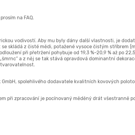
e prosím na FAQ.
ickou vodivostí. Aby mu byly dány další vlastnosti, je dodat
 se skládá z čisté mědi, potažené vysoce čistým stříbrem (m
 prodloužení při přetržení pohybuje od 19,3 %–20,9 % až po 2
u „šmrnc“ a z něj se tak stává opravdová dominantní dekora
 tvarovatelnost.
k GmbH, spolehlivého dodavatele kvalitních kovových polot
m při zpracování je pocínovaný měděný drát všestranně použ