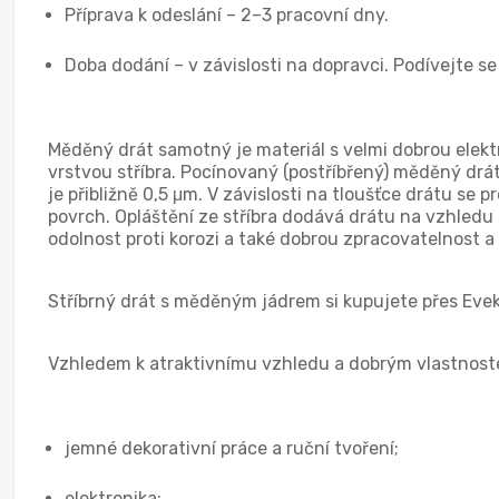
Příprava k odeslání – 2–3 pracovní dny.
Doba dodání – v závislosti na dopravci. Podívejte s
Měděný drát samotný je materiál s velmi dobrou elektr
vrstvou stříbra. Pocínovaný (postříbřený) měděný drát
je přibližně 0,5 μm. V závislosti na tloušťce drátu se
povrch. Opláštění ze stříbra dodává drátu na vzhled
odolnost proti korozi a také dobrou zpracovatelnost a
Stříbrný drát s měděným jádrem si kupujete přes Eve
Vzhledem k atraktivnímu vzhledu a dobrým vlastnoste
jemné dekorativní práce a ruční tvoření;
elektronika;