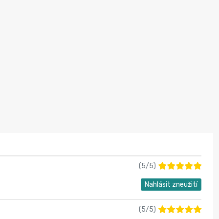
(
5
/
5
)
Nahlásit zneužití
(
5
/
5
)