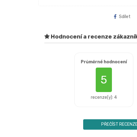
Sdílet
Hodnocení a recenze zákazní
Průměrné hodnocení
5
recenze(y): 4
PŘEČÍST RECENZ