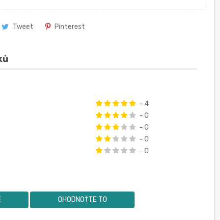
Tweet
Pinterest
ků
- 4
- 0
- 0
- 0
- 0
E
OHODNOŤTE TO