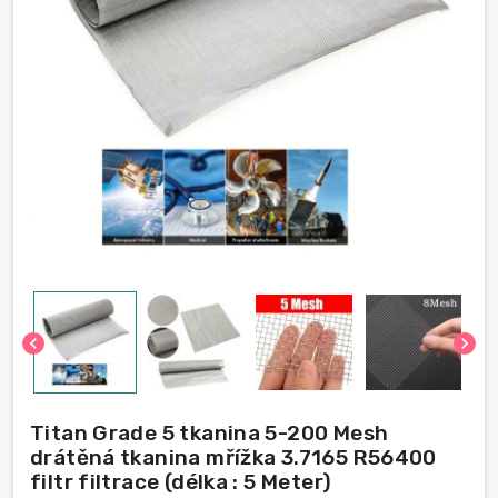
chevron_left
chevron_right
Titan Grade 5 tkanina 5-200 Mesh
drátěná tkanina mřížka 3.7165 R56400
filtr filtrace (délka : 5 Meter)