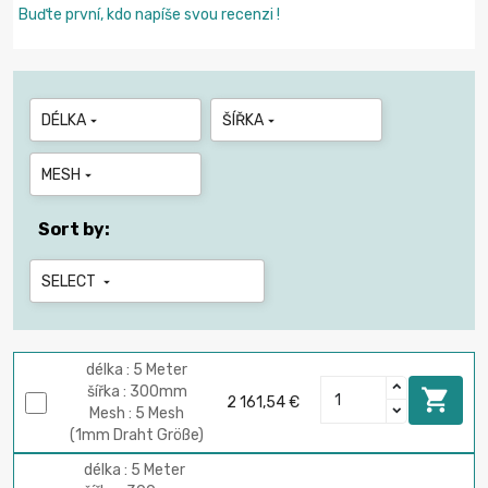
Buďte první, kdo napíše svou recenzi !
DÉLKA
ŠÍŘKA


MESH

Sort by:
SELECT

délka : 5 Meter
šířka : 300mm

2 161,54 €
Mesh : 5 Mesh
(1mm Draht Größe)
délka : 5 Meter