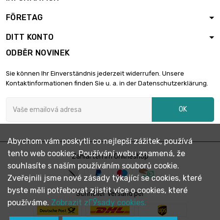
FÖRETAG
DITT KONTO
ODBĚR NOVINEK
Sie können Ihr Einverständnis jederzeit widerrufen. Unsere
Kontaktinformationen finden Sie u. a. in der Datenschutzerklärung.
OK
Abychom vám poskytli co nejlepší zážitek, používá
tento web cookies. Používání webu znamená, že
Zahlarten im Onlineshop
souhlasíte s naším používáním souborů cookie.
Zveřejnili jsme nové zásady týkající se cookies, které
byste měli potřebovat zjistit více o cookies, které
Schneller Versand per
používáme.
Zobrazit zГЎsady cookies.