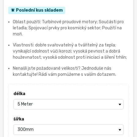
Poslední kus skladem
notifications_active
Oblast použití: Turbínové proudové motory; Součásti pro
letadla; Spojovací prvky pro kosmický sektor; Použití na
moři.
Vlastnosti: dobře svařovatelný a tvářitelný za tepla;
vynikající odolnost vůči korozi; vysoká pevnost a dobrá
houževnatost; vysoká odolnost proti iniciaci a šíření trhlin;
Nenašli jste požadované velikosti? Jednoduše nás
kontaktujte! Rádi vám pomůžeme s vaším dotazem.
délka
šířka