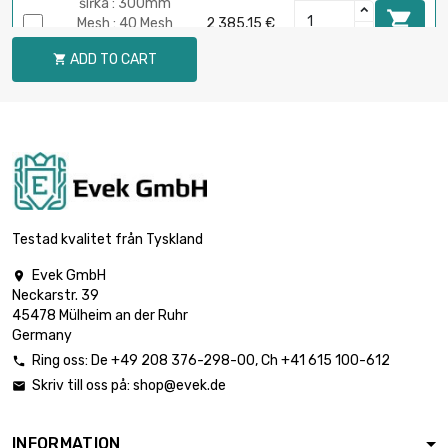
šířka : 300mm

Mesh : 40 Mesh
2 385,15 €
(0.18mm Draht
ADD TO CART

Größe)
délka : 5 Meter
šířka : 300mm

Mesh : 60 Mesh
2 422,42 €
(0.15mm Draht
Größe)
délka : 5 Meter
šířka : 300mm
Testad kvalitet från Tyskland

Mesh : 80 Mesh
2 469,01 €
(0.12mm Draht
Evek GmbH

Größe)
Neckarstr. 39
45478 Mülheim an der Ruhr
délka : 5 Meter
Germany
šířka : 300mm

Mesh : 100 Mesh
3 068,44 €
Ring oss:
De
+49 208 376-298-00
, Ch
+41 615 100-612

(0.1mm Draht
Skriv till oss på:
shop@evek.de

Größe)
INFORMATION