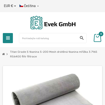
EUR €
Čeština

0
view_headline
search
Titan Grade 5 tkanina 5-200 Mesh drátěná tkanina mřížka 3.7165
chevron_right
R56400 filtr filtrace