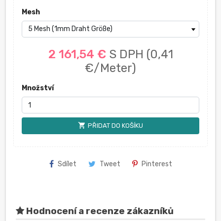
Mesh
2 161,54 €
S DPH
(0,41
€/Meter)
Množství
shopping_cart
PŘIDAT DO KOŠÍKU
Sdílet
Tweet
Pinterest
Hodnocení a recenze zákazníků