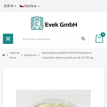
EUR €
Čeština

0
view_headline
search
Vzácné
Oxid holmia Ho2O3 99,9 % čistý kovy
chevron_right
chevron_right
chevron_right
Holmium
kovy
vzácných zemin prach prvek 67 30 kg