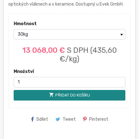
optických vláknech a v keramice. Dostupný u Evek GmbH.
Hmotnost
13 068,00 €
S DPH
(435,60
€/kg)
Množství
shopping_cart
PŘIDAT DO KOŠÍKU
Sdílet
Tweet
Pinterest