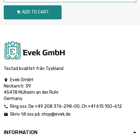
ADD TO CART

Testad kvalitet från Tyskland
Evek GmbH

Neckarstr. 39
45478 Mülheim an der Ruhr
Germany
Ring oss:
De
+49 208 376-298-00
, Ch
+41 615 100-612

Skriv till oss på:
shop@evek.de

INFORMATION