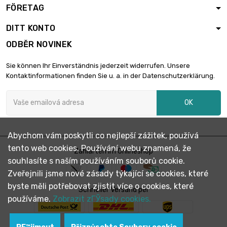
FÖRETAG
DITT KONTO
ODBĚR NOVINEK
Sie können Ihr Einverständnis jederzeit widerrufen. Unsere
Kontaktinformationen finden Sie u. a. in der Datenschutzerklärung.
OK
Abychom vám poskytli co nejlepší zážitek, používá
tento web cookies. Používání webu znamená, že
Zahlarten im Onlineshop
souhlasíte s naším používáním souborů cookie.
Zveřejnili jsme nové zásady týkající se cookies, které
byste měli potřebovat zjistit více o cookies, které
Schneller Versand per
používáme.
Zobrazit zГЎsady cookies.