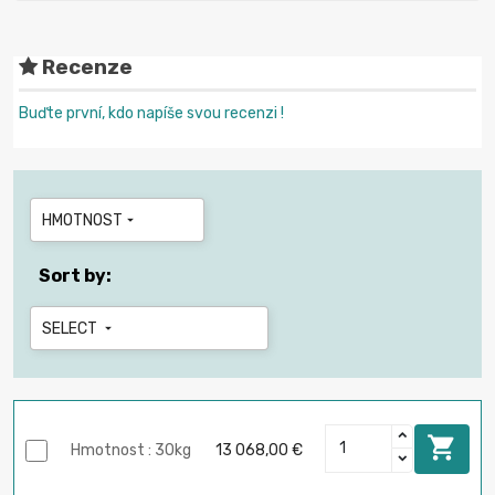
Recenze
Buďte první, kdo napíše svou recenzi !
HMOTNOST

Sort by:
SELECT


Hmotnost : 30kg
13 068,00 €