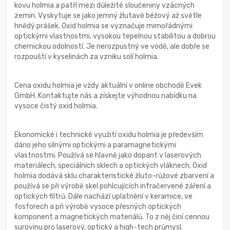
kovu holmia a patří mezi důležité sloučeniny vzácných
zemin. Vyskytuje se jako jemný žlutavě béžový až světle
hnědý prášek. Oxid holmia se vyznačuje mimořádnými
optickými vlastnostmi, vysokou tepelnou stabilitou a dobrou
chemickou odolností. Je nerozpustný ve vodě, ale dobře se
rozpouští v kyselinách za vzniku solí holmia.
Cena oxidu holmia je vždy aktuální v online obchodě Evek
GmbH. Kontaktujte nás a získejte výhodnou nabídku na
vysoce čistý oxid holmia.
Ekonomické i technické využití oxidu holmia je především
dáno jeho silnými optickými a paramagnetickými
vlastnostmi. Používá se hlavně jako dopant v laserových
materiálech, speciálních sklech a optických vláknech. Oxid
holmia dodává sklu charakteristické žluto-růžové zbarvení a
používá se při výrobě skel pohlcujících infračervené záření a
optických filtrů. Dále nachází uplatnění v keramice, ve
fosforech a při výrobě vysoce přesných optických
komponent a magnetických materiálů. To z něj činí cennou
surovinu pro laserový, optický a high-tech průmysl.