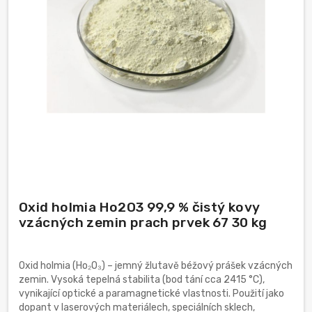
Oxid holmia Ho2O3 99,9 % čistý kovy
vzácných zemin prach prvek 67 30 kg
Oxid holmia (Ho₂O₃) – jemný žlutavě béžový prášek vzácných
zemin. Vysoká tepelná stabilita (bod tání cca 2415 °C),
vynikající optické a paramagnetické vlastnosti. Použití jako
dopant v laserových materiálech, speciálních sklech,