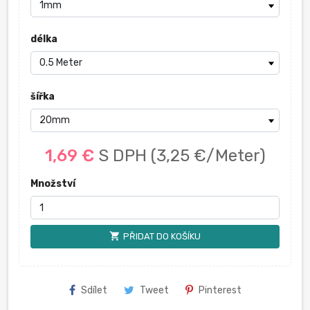
délka
šířka
1,69 €
S DPH
(3,25 €/Meter)
Množství
shopping_cart
PŘIDAT DO KOŠÍKU
Sdílet
Tweet
Pinterest