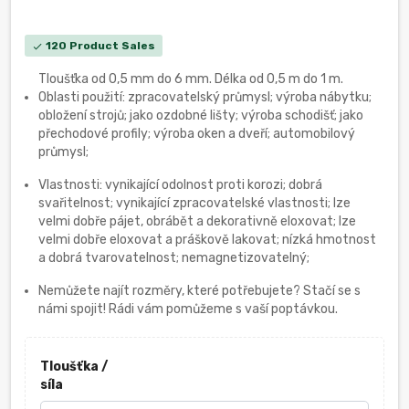
120 Product Sales
check
Tloušťka od 0,5 mm do 6 mm. Délka od 0,5 m do 1 m.
Oblasti použití: zpracovatelský průmysl; výroba nábytku;
obložení strojů; jako ozdobné lišty; výroba schodišť; jako
přechodové profily; výroba oken a dveří; automobilový
průmysl;
Vlastnosti: vynikající odolnost proti korozi; dobrá
svařitelnost; vynikající zpracovatelské vlastnosti; lze
velmi dobře pájet, obrábět a dekorativně eloxovat; lze
velmi dobře eloxovat a práškově lakovat; nízká hmotnost
a dobrá tvarovatelnost; nemagnetizovatelný;
Nemůžete najít rozměry, které potřebujete? Stačí se s
námi spojit! Rádi vám pomůžeme s vaší poptávkou.
Tloušťka /
síla