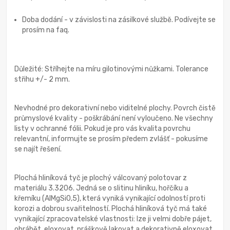
Doba dodání - v závislosti na zásilkové službě. Podívejte se
prosím na faq.
Důležité: Stříhejte na míru gilotinovými nůžkami. Tolerance
střihu +/- 2 mm.
Nevhodné pro dekorativní nebo viditelné plochy. Povrch čistě
průmyslové kvality - poškrábání není vyloučeno. Ne všechny
listy v ochranné fólii. Pokud je pro vás kvalita povrchu
relevantní, informujte se prosím předem zvlášť - pokusíme
se najít řešení.
Plochá hliníková tyč je plochý válcovaný polotovar z
materiálu 3.3206. Jedná se o slitinu hliníku, hořčíku a
křemíku (AlMgSi0,5), která vyniká vynikající odolností proti
korozi a dobrou svařitelností. Plochá hliníková tyč má také
vynikající zpracovatelské vlastnosti: lze ji velmi dobře pájet,
obrábět, eloxovat, práškově lakovat a dekorativně eloxovat.