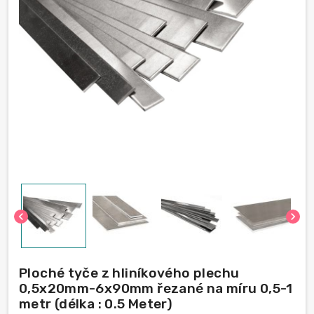
chevron_left
chevron_right
Ploché tyče z hliníkového plechu
0,5x20mm-6x90mm řezané na míru 0,5-1
metr (délka : 0.5 Meter)