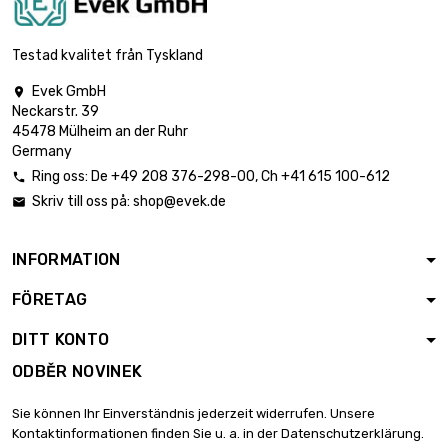
délka : 0.5 Meter

Tloušťka / síla : 1mm
2,96 €
šířka : 35mm
Testad kvalitet från Tyskland
Evek GmbH

délka : 1 Meter
Neckarstr. 39

Tloušťka / síla : 1mm
5,93 €
45478 Mülheim an der Ruhr
šířka : 35mm
Germany
Ring oss:
De
+49 208 376-298-00
, Ch
+41 615 100-612

délka : 0.5 Meter
Skriv till oss på:
shop@evek.de


Tloušťka / síla : 2mm
3,87 €
šířka : 35mm
INFORMATION
délka : 1 Meter
FÖRETAG

Tloušťka / síla : 2mm
7,73 €
šířka : 35mm
DITT KONTO
ODBĚR NOVINEK
délka : 0.5 Meter

Tloušťka / síla : 1mm
3,39 €
Sie können Ihr Einverständnis jederzeit widerrufen. Unsere
šířka : 40mm
Kontaktinformationen finden Sie u. a. in der Datenschutzerklärung.