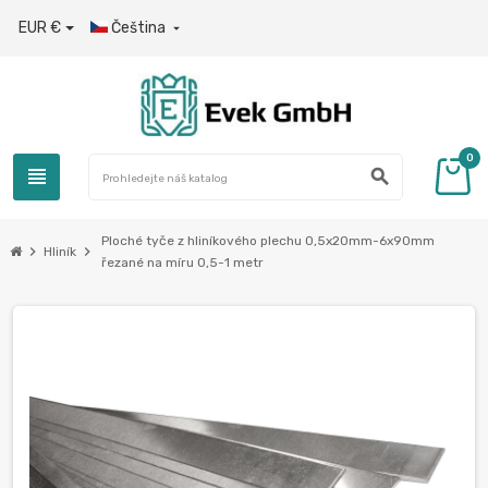
EUR €
Čeština

0
view_headline
search
Ploché tyče z hliníkového plechu 0,5x20mm-6x90mm
chevron_right
chevron_right
Hliník
řezané na míru 0,5-1 metr