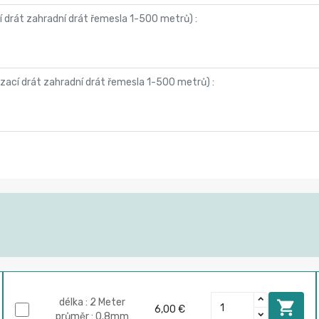
í drát zahradní drát řemesla 1-500 metrů
) :
ázací drát zahradní drát řemesla 1-500 metrů
) :
délka : 2 Meter

6,00 €
průměr : 0.8mm