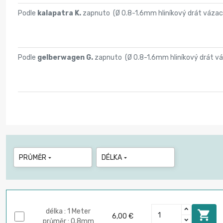
Podle
kalapatra K.
zapnuto (
Ø 0.8-1.6mm hliníkový drát vázac
Podle
gelberwagen G.
zapnuto (
Ø 0.8-1.6mm hliníkový drát v
PRŮMĚR
DÉLKA


délka : 1 Meter

6,00 €
průměr : 0.8mm