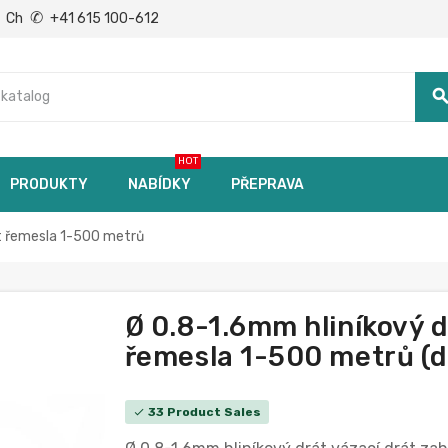
✆
Ch
+41 615 100-612
searc
HOT
PRODUKTY
NABÍDKY
PŘEPRAVA
át řemesla 1-500 metrů
Ø 0.8-1.6mm hliníkový d
řemesla 1-500 metrů (dé
33 Product Sales
check