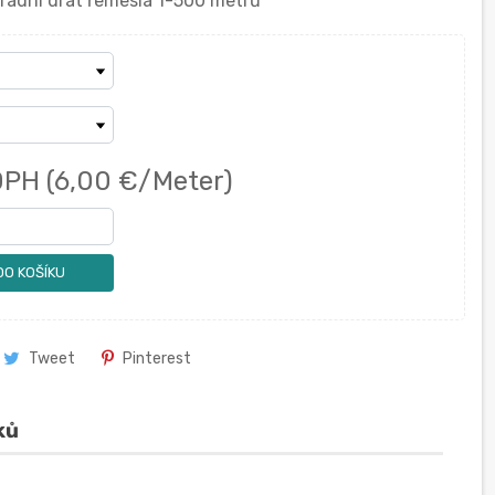
hradní drát řemesla 1-500 metrů
DPH
(6,00 €/Meter)
DO KOŠÍKU
Tweet
Pinterest
ků