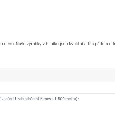
u cenu. Naše výrobky z hliníku jsou kvalitní a tím pádem od
vázací drát zahradní drát řemesla 1-500 metrů
) :