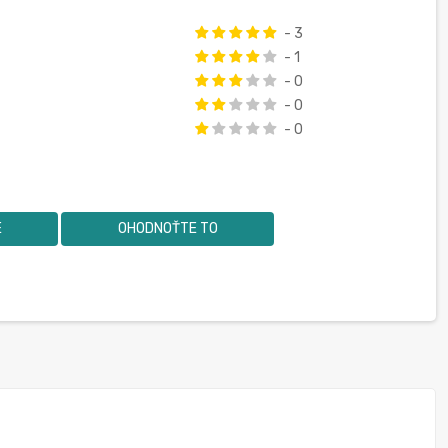
- 3
- 1
- 0
- 0
- 0
E
OHODNOŤTE TO