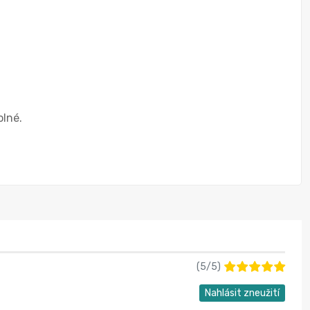
olné.
(
5
/
5
)
Nahlásit zneužití