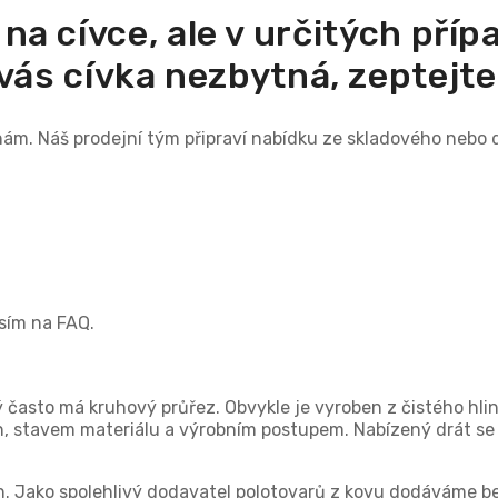
 na cívce, ale v určitých pří
o vás cívka nezbytná, zeptejt
 nám. Náš prodejní tým připraví nabídku ze skladového nebo
osím na FAQ.
 často má kruhový průřez. Obvykle je vyroben z čistého hliní
in, stavem materiálu a výrobním postupem. Nabízený drát se s
h. Jako spolehlivý dodavatel polotovarů z kovu dodáváme be