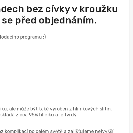
padech bez cívky v kroužku
e se před objednáním.
 dodacího programu :)
ku, ale může být také vyroben z hliníkových slitin.
kládá z cca 95% hliníku a je tvrdý.
z komplikací po celém světě a zajišťujeme nejvyšší