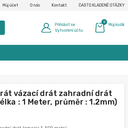
Můj účet
O nás
Kontakt
ČASTO KLADENÉ OTÁZKY
0
Přihlásit se
Můj košík
h
Vytvoření účtu
0,00 €
rát vázací drát zahradní drát
lka : 1 Meter, průměr : 1.2mm)