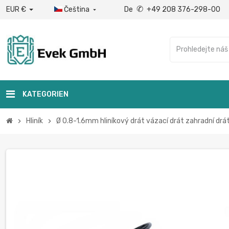
✆
EUR €
Čeština
De
+49 208 376-298-00

KATEGORIEN
Hliník
Ø 0.8-1.6mm hliníkový drát vázací drát zahradní dr
chevron_right
chevron_right