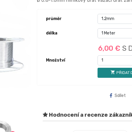
Ø 0.8-1.6mm hliníkový drát vázací drát za
průměr
délka
6,00 €
S 
Množství
shopping_cart
PŘIDAT 
Sdílet
Hodnocení a recenze zákazní