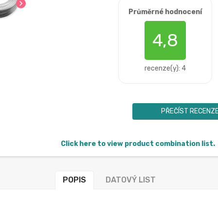
chevron_right
Průměrné hodnocení
4,8
recenze(y): 4
PŘEČÍST RECENZ
Click here to view product combination list.
POPIS
DATOVÝ LIST