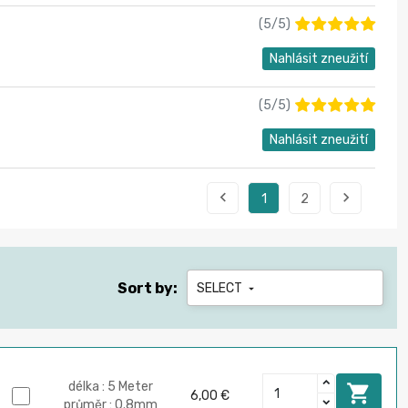
(
5
/
5
)
Nahlásit zneužití
(
5
/
5
)
Nahlásit zneužití


1
2
Sort by:
SELECT

délka : 5 Meter

6,00 €
průměr : 0.8mm