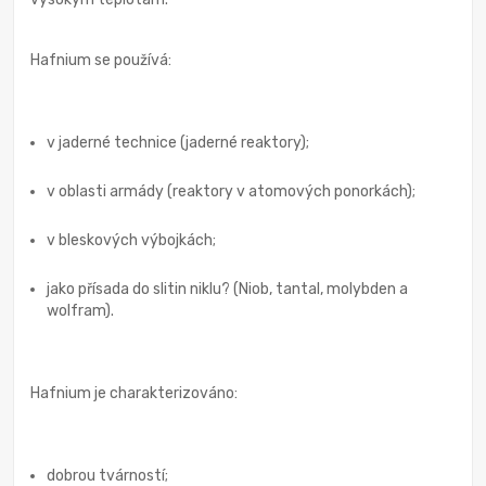
Hafnium se používá:
v jaderné technice (jaderné reaktory);
v oblasti armády (reaktory v atomových ponorkách);
v bleskových výbojkách;
jako přísada do slitin niklu? (Niob, tantal, molybden a
wolfram).
Hafnium je charakterizováno:
dobrou tvárností;