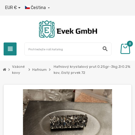
EUR €
Čeština

0
view_headline
search
Vzácné
Hafniový krystalový prut 0.25gr-3kg Zr0.2%
chevron_right
chevron_right
chevron_right
Hafnium
kovy
kov, čistý prvek 72