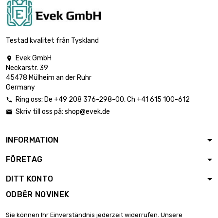
Testad kvalitet från Tyskland
Evek GmbH

Neckarstr. 39
45478 Mülheim an der Ruhr
Germany
Ring oss:
De
+49 208 376-298-00
, Ch
+41 615 100-612

Skriv till oss på:
shop@evek.de

INFORMATION
FÖRETAG
DITT KONTO
ODBĚR NOVINEK
Sie können Ihr Einverständnis jederzeit widerrufen. Unsere