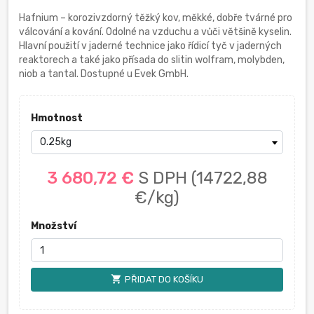
Hafnium – korozivzdorný těžký kov, měkké, dobře tvárné pro
válcování a kování. Odolné na vzduchu a vůči většině kyselin.
Hlavní použití v jaderné technice jako řídicí tyč v jaderných
reaktorech a také jako přísada do slitin wolfram, molybden,
niob a tantal. Dostupné u Evek GmbH.
Hmotnost
3 680,72 €
S DPH
(14722,88
€/kg)
Množství
shopping_cart
PŘIDAT DO KOŠÍKU