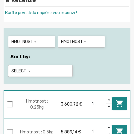
Recenze
Buďte první, kdo napíše svou recenzi !
HMOTNOST
HMOTNOST


Sort by:
SELECT

Hmotnost :

3 680,72 €
0.25kg

Hmotnost : 0.5kg
5 889,14 €