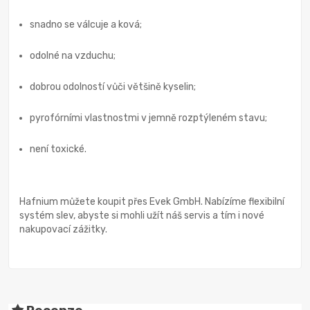
snadno se válcuje a ková;
odolné na vzduchu;
dobrou odolností vůči většině kyselin;
pyrofórními vlastnostmi v jemně rozptýleném stavu;
není toxické.
Hafnium můžete koupit přes Evek GmbH. Nabízíme flexibilní
systém slev, abyste si mohli užít náš servis a tím i nové
nakupovací zážitky.