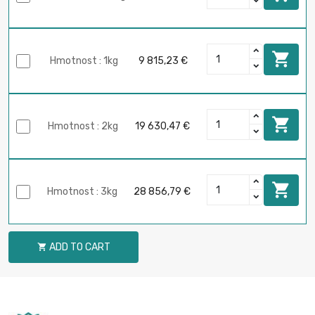

Hmotnost : 1kg
9 815,23 €

Hmotnost : 2kg
19 630,47 €

Hmotnost : 3kg
28 856,79 €
ADD TO CART
