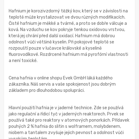
Hafnium je korozivzdorný těžký kov, který se v závislosti na
teplotě může krystalizovat ve dvou různých modifikacích.
Čisté hafnium je měkké a tvárné, a proto se dobře válcuje a
ková. Na vzduchu se kov pokryje tenkou oxidovou vrstvou,
která jej chrání před další oxidací. Hafnium má dobrou
odolnost vůči většině kyselin. Při pokojové teplotě se
rozpouští pouze v lučavce královské a kyselině
fluorovodíkové. Rozdrcené hafnium má pyrofórní vlastnosti
a není toxické.
Cena hafnia v online shopu Evek GmbH láká každého
zákazníka. Náš servis a vaše spokojenost jsou dobrým
základem pro dlouhodobou spolupráci.
Hlavní použití hafnia je v jaderné technice. Zde se používá
jako regulační a řídicí tyč v jaderných reaktorech. Prvek se
používá také pro reaktory v atomových ponorkách. Přídavek
pouhých 2 % hafnia do slitin s wolframem, molybdenem,
niobem a tantalem zvyšuje jejich pevnost a odolnost vůči
vysokým teplotám.