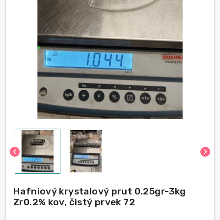
chevron_left
chevron_right
Hafniový krystalový prut 0.25gr-3kg
Zr0.2% kov, čistý prvek 72