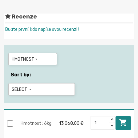
Recenze
Buďte první, kdo napíše svou recenzi !
HMOTNOST

Sort by:
SELECT


Hmotnost : 6kg
13 068,00 €