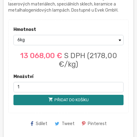
laserových materiálech, speciálních sklech, keramice a
metalhalogenidových lampách. Dostupné u Evek GmbH.
Hmotnost
13 068,00 €
S DPH
(2178,00
€/kg)
Množství
shopping_cart
PŘIDAT DO KOŠÍKU
Sdílet
Tweet
Pinterest