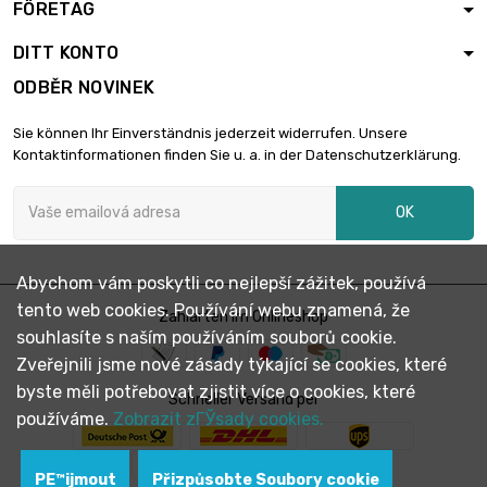
FÖRETAG
DITT KONTO
ODBĚR NOVINEK
Sie können Ihr Einverständnis jederzeit widerrufen. Unsere
Kontaktinformationen finden Sie u. a. in der Datenschutzerklärung.
OK
Abychom vám poskytli co nejlepší zážitek, používá
tento web cookies. Používání webu znamená, že
Zahlarten im Onlineshop
souhlasíte s naším používáním souborů cookie.
Zveřejnili jsme nové zásady týkající se cookies, které
byste měli potřebovat zjistit více o cookies, které
Schneller Versand per
používáme.
Zobrazit zГЎsady cookies.
PЕ™ijmout
Přizpůsobte Soubory cookie