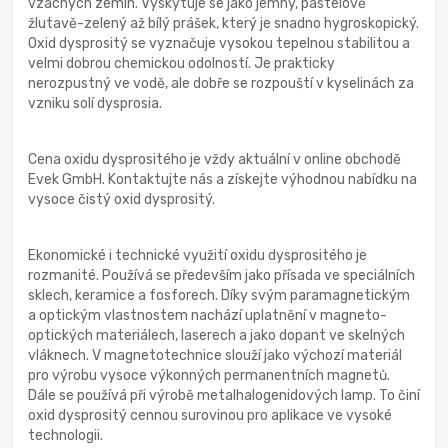
vzácných zemin. Vyskytuje se jako jemný, pastelově
žlutavě-zelený až bílý prášek, který je snadno hygroskopický.
Oxid dysprositý se vyznačuje vysokou tepelnou stabilitou a
velmi dobrou chemickou odolností. Je prakticky
nerozpustný ve vodě, ale dobře se rozpouští v kyselinách za
vzniku solí dysprosia.
Cena oxidu dysprositého je vždy aktuální v online obchodě
Evek GmbH. Kontaktujte nás a získejte výhodnou nabídku na
vysoce čistý oxid dysprositý.
Ekonomické i technické využití oxidu dysprositého je
rozmanité. Používá se především jako přísada ve speciálních
sklech, keramice a fosforech. Díky svým paramagnetickým
a optickým vlastnostem nachází uplatnění v magneto-
optických materiálech, laserech a jako dopant ve skelných
vláknech. V magnetotechnice slouží jako výchozí materiál
pro výrobu vysoce výkonných permanentních magnetů.
Dále se používá při výrobě metalhalogenidových lamp. To činí
oxid dysprositý cennou surovinou pro aplikace ve vysoké
technologii.