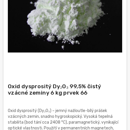
Oxid dysprositý Dy₂O₃ 99,5% čistý
vzácné zeminy 6 kg prvek 66
Oxid dysprositý (Dy₂O₃) – jemný nažloutle-bílý prášek
vzácných zemin, snadno hygroskopický. Vysoká tepelná
stabilita (bod tání cca 2408 °C), paramagnetický, vynikající
optické vlastnosti. Použití v permanentních magnetech,