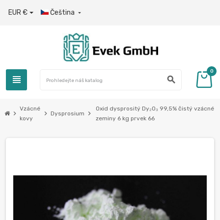
EUR €
Čeština

0
view_headline
search
Vzácné
Oxid dysprositý Dy₂O₃ 99,5% čistý vzácné
chevron_right
chevron_right
chevron_right
Dysprosium
kovy
zeminy 6 kg prvek 66