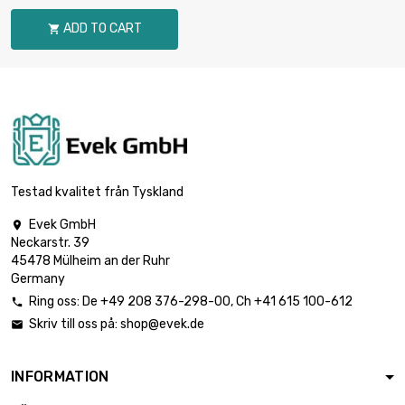
ADD TO CART

Testad kvalitet från Tyskland
Evek GmbH

Neckarstr. 39
45478 Mülheim an der Ruhr
Germany
Ring oss:
De
+49 208 376-298-00
, Ch
+41 615 100-612

Skriv till oss på:
shop@evek.de

INFORMATION