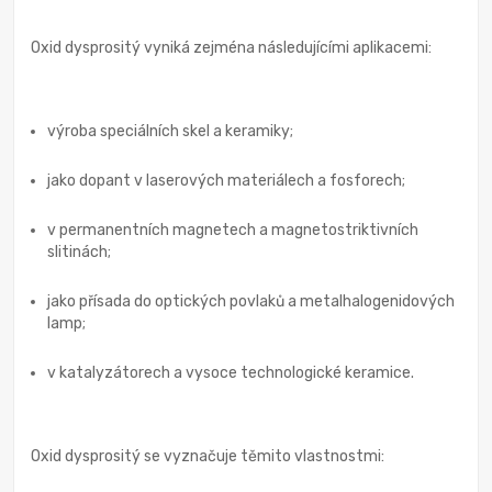
Oxid dysprositý vyniká zejména následujícími aplikacemi:
výroba speciálních skel a keramiky;
jako dopant v laserových materiálech a fosforech;
v permanentních magnetech a magnetostriktivních
slitinách;
jako přísada do optických povlaků a metalhalogenidových
lamp;
v katalyzátorech a vysoce technologické keramice.
Oxid dysprositý se vyznačuje těmito vlastnostmi: