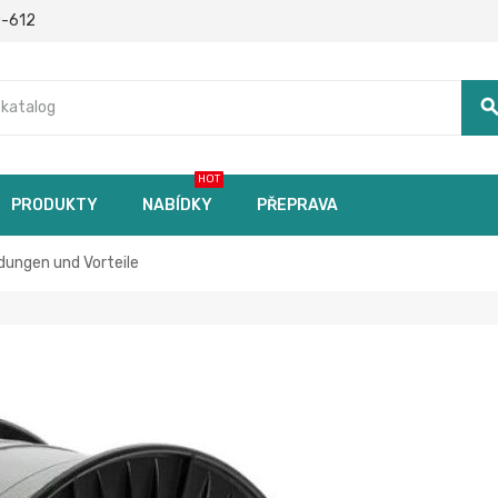
0-612
searc
HOT
PRODUKTY
NABÍDKY
PŘEPRAVA
ungen und Vorteile