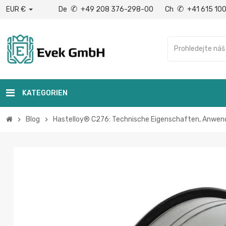
✆
✆
EUR €
De
+49 208 376-298-00
Ch
+41 615 10
KATEGORIEN
Blog
Hastelloy® C276: Technische Eigenschaften, Anwend
chevron_right
chevron_right