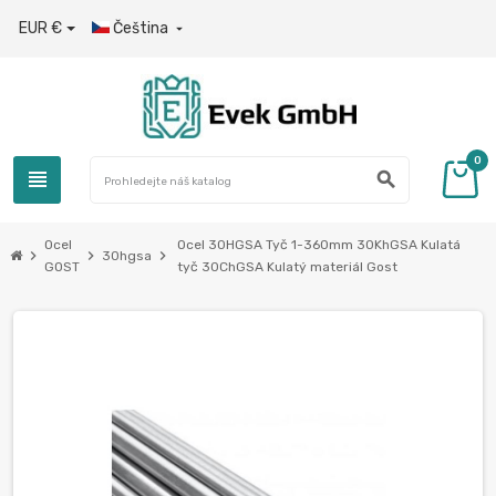
EUR €
Čeština

0
view_headline
search
Ocel
Ocel 30HGSA Tyč 1-360mm 30KhGSA Kulatá
chevron_right
chevron_right
chevron_right
30hgsa
GOST
tyč 30ChGSA Kulatý materiál Gost