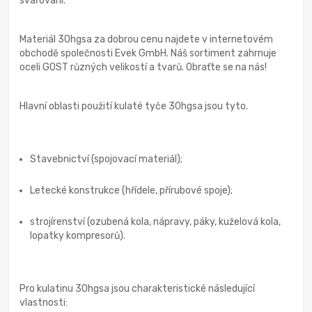
svařování.
Materiál 30hgsa za dobrou cenu najdete v internetovém
obchodě společnosti Evek GmbH. Náš sortiment zahrnuje
oceli GOST různých velikostí a tvarů. Obraťte se na nás!
Hlavní oblasti použití kulaté tyče 30hgsa jsou tyto.
Stavebnictví (spojovací materiál);
Letecké konstrukce (hřídele, přírubové spoje);
strojírenství (ozubená kola, nápravy, páky, kuželová kola,
lopatky kompresorů).
Pro kulatinu 30hgsa jsou charakteristické následující
vlastnosti: