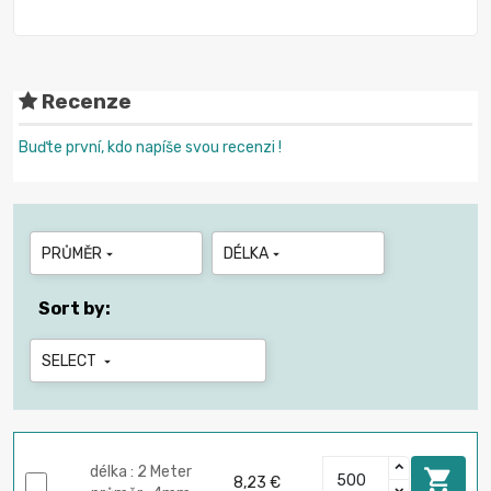
Recenze
Buďte první, kdo napíše svou recenzi !
PRŮMĚR
DÉLKA


Sort by:
SELECT

délka : 2 Meter

8,23 €