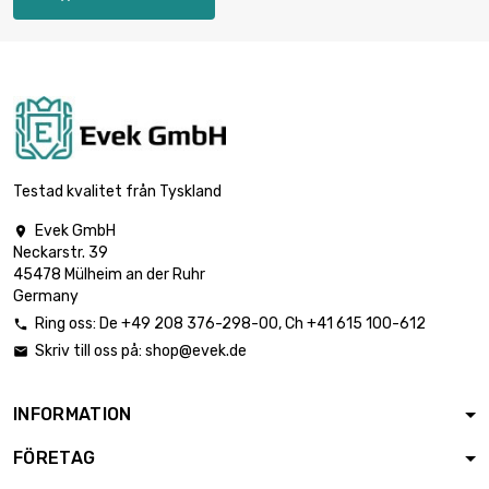
Testad kvalitet från Tyskland
Evek GmbH

Neckarstr. 39
45478 Mülheim an der Ruhr
Germany
Ring oss:
De
+49 208 376-298-00
, Ch
+41 615 100-612

Skriv till oss på:
shop@evek.de

INFORMATION
FÖRETAG