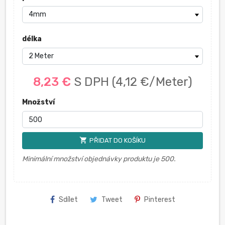
délka
8,23 €
S DPH
(4,12 €/Meter)
Množství
shopping_cart
PŘIDAT DO KOŠÍKU
Minimální množství objednávky produktu je 500.
Sdílet
Tweet
Pinterest