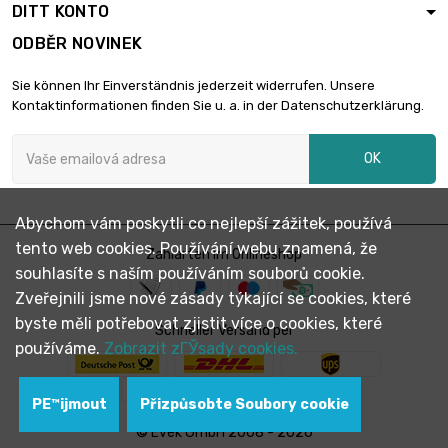
DITT KONTO
ODBĚR NOVINEK
Sie können Ihr Einverständnis jederzeit widerrufen. Unsere
Kontaktinformationen finden Sie u. a. in der Datenschutzerklärung.
OK
Abychom vám poskytli co nejlepší zážitek, používá
tento web cookies. Používání webu znamená, že
Zahlarten im Onlineshop
souhlasíte s naším používáním souborů cookie.
Zveřejnili jsme nové zásady týkající se cookies, které
byste měli potřebovat zjistit více o cookies, které
Schneller Versand per
používáme.
Zobrazit zГЎsady cookies.
PЕ™ijmout
Přizpůsobte Soubory cookie
© Evek GmbH 2008 - 2026