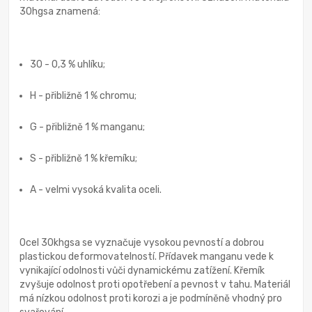
30hgsa znamená:
30 - 0,3 % uhlíku;
H - přibližně 1 % chromu;
G - přibližně 1 % manganu;
S - přibližně 1 % křemíku;
A - velmi vysoká kvalita oceli.
Ocel 30khgsa se vyznačuje vysokou pevností a dobrou
plastickou deformovatelností. Přídavek manganu vede k
vynikající odolnosti vůči dynamickému zatížení. Křemík
zvyšuje odolnost proti opotřebení a pevnost v tahu. Materiál
má nízkou odolnost proti korozi a je podmíněně vhodný pro