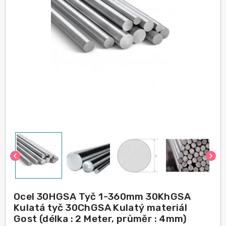
chevron_left
chevron_right
Ocel 30HGSA Tyč 1-360mm 30KhGSA
Kulatá tyč 30ChGSA Kulatý materiál
Gost (délka : 2 Meter, průměr : 4mm)