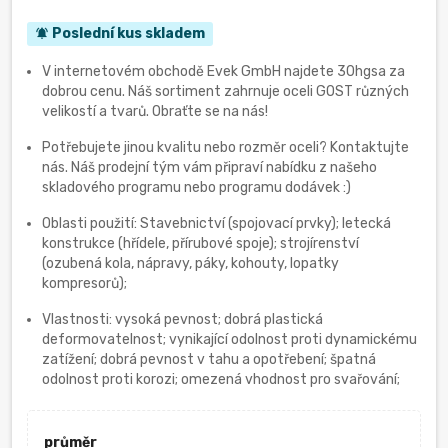
Poslední kus skladem
notifications_active
V internetovém obchodě Evek GmbH najdete 30hgsa za
dobrou cenu. Náš sortiment zahrnuje oceli GOST různých
velikostí a tvarů. Obraťte se na nás!
Potřebujete jinou kvalitu nebo rozměr oceli? Kontaktujte
nás. Náš prodejní tým vám připraví nabídku z našeho
skladového programu nebo programu dodávek :)
Oblasti použití: Stavebnictví (spojovací prvky); letecká
konstrukce (hřídele, přírubové spoje); strojírenství
(ozubená kola, nápravy, páky, kohouty, lopatky
kompresorů);
Vlastnosti: vysoká pevnost; dobrá plastická
deformovatelnost; vynikající odolnost proti dynamickému
zatížení; dobrá pevnost v tahu a opotřebení; špatná
odolnost proti korozi; omezená vhodnost pro svařování;
průměr